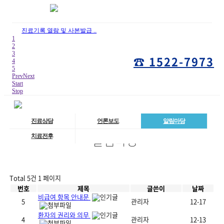
진료기록 열람 및 사본발급 ..
1
2
3
☎ 1522-7973
4
5
Prev
Next
Start
Stop
진료상담
언론보도
알림마당
알림마당
치료전후
Total 5건
1 페이지
번호
제목
글쓴이
날짜
비급여 항목 안내문
5
관리자
12-17
환자의 권리와 의무
4
관리자
12-13